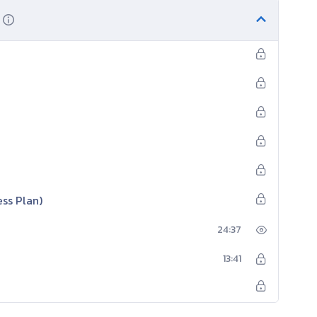
ness Plan)
24:37
13:41