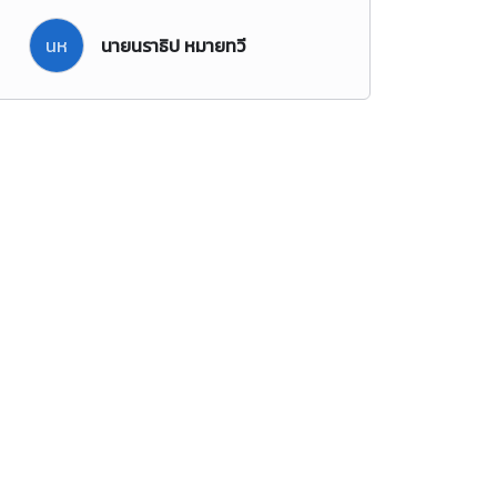
นห
นายนราธิป หมายทวี