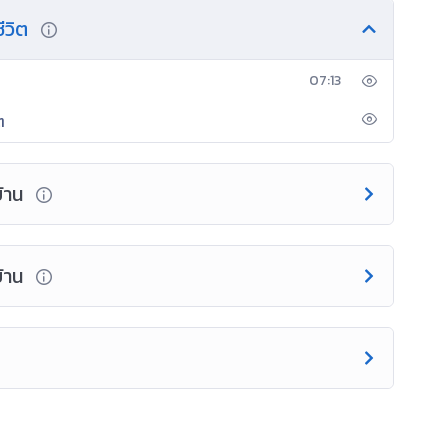
ชีวิต
07:13
ต
บ้าน
บ้าน