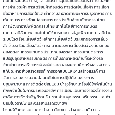
กันในครอบครัว การดูแลและบริการบุคคลในครอบครัว การเลือกผ้า
การคำนวณผ้า การเตรียมผ้าก่อนตัด การตัดเย็บเสื้อผ้า การเลือก
ซื้ออาหาร การเลือกใช้และทำความสะอาดภาชนะ การปรุงอาหาร การ
เก็บอาหาร การดัดแปลงอาหาร การประดิษฐ์งานหัตถกรรมไทย
การพัฒนาอาชีพหัตถกรรมไทย เทคโนโลยีทางการเกษตร
เทคโนโลยีชีวภาพ เทคโนโลยีด้านระบบการปลูกพืช เทคโนโลยีด้าน
ระบบโรงเรือนเลี้ยงสัตว์ หลักการเลี้ยงสัตว์ ประเภทของการเลี้ยง
สัตว์ โรงเรือนเลี้ยงสัตว์ การตลาดของการเลี้ยงสัตว์ องค์ประกอบ
ของอุตสาหกรรมเกษตร ประเภทของอุตสาหกรรมเกษตร การ
แปรรูปอุตสาหกรรมเกษตร การเก็บรักษาผลิตภัณฑ์ระหว่างรอ
จำหน่าย การสร้างสรรค์ องค์ประกอบของความคิดสร้างสรรค์ การ
แก้ปัญหาอย่างสร้างสรรค์ การออกแบบและงานสร้างสรรค์ การ
จัดการงานช่าง ความปลอดภัยในการปฏิบัติงานช่าง การ
ปฐมพยาบาล การติดตั้ง ซ่อมแซม บำรุงรักษาเครื่องใช้ไฟฟ้าในบ้าน
ทักษะจำเป็นในการประกอบอาชีพ การเขียนแผนการจำลองโครงงาน
อาชีพ การจัดทำบัญชีรายรับ-รายจ่าย คุณธรรม จริยธรรม และค่า
นิยมในวิชาชีพ และจรรยาบรรณวิชาชีพ
โดยใช้ทักษะกระบวนการทำงาน ทักษะการทำงานร่วมกัน การ