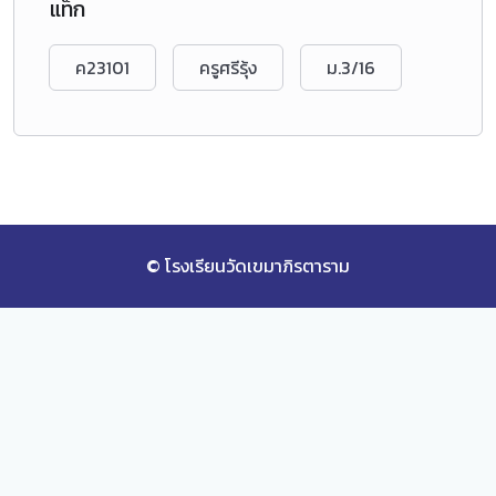
แท็ก
ค23101
ครูศรีรุ้ง
ม.3/16
© โรงเรียนวัดเขมาภิรตาราม