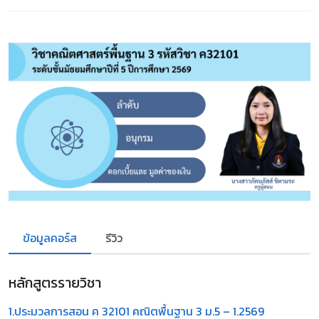
ข้อมูลคอร์ส
รีวิว
หลักสูตรรายวิชา
1.ประมวลการสอน ค 32101 คณิตพื้นฐาน 3 ม.5 – 1.2569