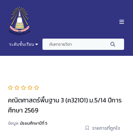
ระดับชั้นเรียน
คณิตศาสตร์พื้นฐาน 3 (ค32101) ม.5/14 ปีการ
ศึกษา 2569
ข้อมูล:
มัธยมศึกษาปีที่ 5
รายการที่ถูกใจ