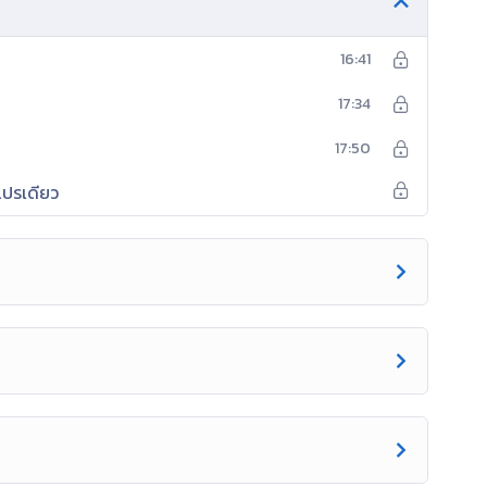
พกล่อง
การแปลความหมายผลลัพธ์
การนำสถิติไปใช้
16:41
วันที่ใกล้ตัวให้ผู้เรียนได้ศึกษาค้นคว้า โดยการปฏิบัติ
บวนการในการคิดคำนวณ การแก้ปัญหาการให้เหตุผล การสื่อ
17:34
รียนรู้หรือวิธีการสอน )
17:50
ดทักษะและกระบวนการที่ได้ไปใช้ในการเรียนรู้ สิ่งต่าง ๆ
แปรเดียว
คุณค่าและมีเจตคติที่ดีต่อคณิตศาสตร์สามารถทำงานอย่างเป็น
จารณญาณและมีความเชื่อมั่นในตนเอง การวัดและประเมินผลใช้
องกับเนื้อหาและทักษะที่ต้องการวัด
้องการให้เกิดกับนักเรียน )