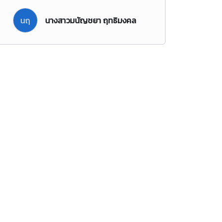
นฤ
นางสาวมนัญชยา ฤทธิมงคล