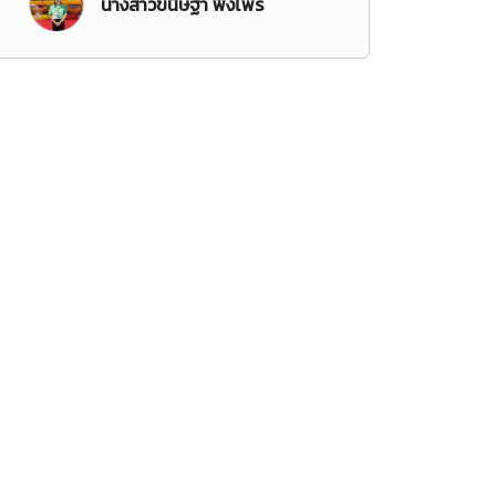
นางสาวขนิษฐา พึ่งไพร