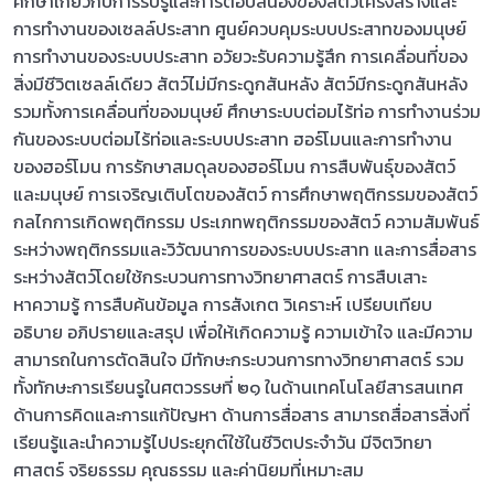
ศึกษาเกี่ยวกับการรับรู้และการตอบสนองของสัตว์โครงสร้างและ
การทำงานของเซลล์ประสาท ศูนย์ควบคุมระบบประสาทของมนุษย์
การทำงานของระบบประสาท อวัยวะรับความรู้สึก การเคลื่อนที่ของ
สิ่งมีชีวิตเซลล์เดียว สัตว์ไม่มีกระดูกสันหลัง สัตว์มีกระดูกสันหลัง
รวมทั้งการเคลื่อนที่ของมนุษย์ ศึกษาระบบต่อมไร้ท่อ การทำงานร่วม
กันของระบบต่อมไร้ท่อและระบบประสาท ฮอร์โมนและการทำงาน
ของฮอร์โมน การรักษาสมดุลของฮอร์โมน การสืบพันธุ์ของสัตว์
และมนุษย์ การเจริญเติบโตของสัตว์ การศึกษาพฤติกรรมของสัตว์
กลไกการเกิดพฤติกรรม ประเภทพฤติกรรมของสัตว์ ความสัมพันธ์
ระหว่างพฤติกรรมและวิวัฒนาการของระบบประสาท และการสื่อสาร
ระหว่างสัตว์โดยใช้กระบวนการทางวิทยาศาสตร์ การสืบเสาะ
หาความรู้ การสืบค้นข้อมูล การสังเกต วิเคราะห์ เปรียบเทียบ
อธิบาย อภิปรายและสรุป เพื่อให้เกิดความรู้ ความเข้าใจ และมีความ
สามารถในการตัดสินใจ มีทักษะกระบวนการทางวิทยาศาสตร์ รวม
ทั้งทักษะการเรียนรูในศตวรรษที่ ๒๑ ในด้านเทคโนโลยีสารสนเทศ
ด้านการคิดและการแก้ปัญหา ด้านการสื่อสาร สามารถสื่อสารสิ่งที่
เรียนรู้และนำความรู้ไปประยุกต์ใช้ในชีวิตประจำวัน มีจิตวิทยา
ศาสตร์ จริยธรรม คุณธรรม และค่านิยมที่เหมาะสม