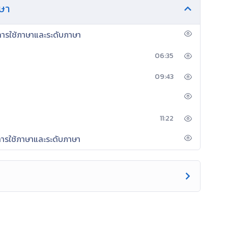
าษา
ียนรู้จากประสบการณ์จริง กระบวนการแก้ปัญหา เพื่อให้
รถสร้างองค์ความรู้ใหม่ได้ด้วยตนเอง เกิดทักษะทางภาษาและ
การใช้ภาษาและระดับภาษา
มรักชาติ ศาสน์กษัตริย์ซื่อสัตย์สุจริต มีวินัย ใฝ่เรียนรู้อยู่
มีจิตสาธารณะ และรักการอ่าน
06:35
ยและวรรณคดีวรรณกรรมไทย ตลอดจนเกิดความภาคภูมิใจ
ใน
09:43
การสื่อสารได้อย่างมีประสิทธิภาพ ใช้ภาษาในการ
แสวงหา
11:22
การใช้ภาษาและระดับภาษา