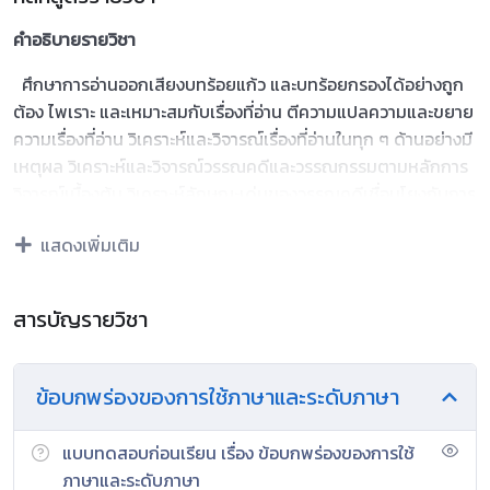
คำอธิบายรายวิชา
ศึกษาการอ่านออกเสียงบทร้อยแก้ว และบทร้อยกรองได้อย่างถูก
ต้อง ไพเราะ และเหมาะสมกับเรื่องที่อ่าน ตีความแปลความและขยาย
ความเรื่องที่อ่าน วิเคราะห์และวิจารณ์เรื่องที่อ่านในทุก ๆ ด้านอย่างมี
เหตุผล วิเคราะห์และวิจารณ์วรรณคดีและวรรณกรรมตามหลักการ
วิจารณ์เบื้องต้น วิเคราะห์ลักษณะเด่นของวรรณคดีเชื่อมโยงกับการ
เรียนรู้ทางประวัติศาสตร์และวิถีชีวิตของสังคมในอดีต วิเคราะห์และ
แสดงเพิ่มเติม
ประเมินคุณค่าด้านวรรณศิลป์ของวรรณคดีและวรรณกรรมในฐาน
ที่เป็นมรดกทางวัฒนธรรมของชาติ วิเคราะห์ วิจารณ์แสดงความ
คิดเห็นโต้แย้งกับเรื่องที่อ่าน และเสนอความใหม่อย่างมีเหตุผล
สารบัญรายวิชา
สังเคราะห์ข้อคิดจากวรรณคดีและวรรณกรรมเพื่อนำไปประยุกต์ใช้
ในชีวิตจริง คาดคะเนเหตุการณ์จากเรื่องที่อ่าน และประเมินค่าเพื่อนํ
าความรู้ความคิดไปใช้ตัดสินใจแก้ปัญหาในการดำชีวิต ใช้ภาษา
ข้อบกพร่องของการใช้ภาษาและระดับภาษา
เหมาะสมแก่โอกาส กาลเทศะ และบุคคล รวมทั้งคำราชาศัพท์อย่าง
เหมาะสม ใช้คำและกลุ่มคำสร้างประโยคตรงตามวัตถุประสงค์
แบบทดสอบก่อนเรียน เรื่อง ข้อบกพร่องของการใช้
ท่องจำและบอกคุณค่าบทอาขยานตามที่กำหนด และบทร้อยกรองที่
ภาษาและระดับภาษา