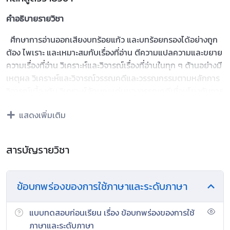
คำอธิบายรายวิชา
ศึกษาการอ่านออกเสียงบทร้อยแก้ว และบทร้อยกรองได้อย่างถูก
ต้อง ไพเราะ และเหมาะสมกับเรื่องที่อ่าน ตีความแปลความและขยาย
ความเรื่องที่อ่าน วิเคราะห์และวิจารณ์เรื่องที่อ่านในทุก ๆ ด้านอย่างมี
เหตุผล วิเคราะห์และวิจารณ์วรรณคดีและวรรณกรรมตามหลักการ
วิจารณ์เบื้องต้น วิเคราะห์ลักษณะเด่นของวรรณคดีเชื่อมโยงกับการ
เรียนรู้ทางประวัติศาสตร์และวิถีชีวิตของสังคมในอดีต วิเคราะห์และ
แสดงเพิ่มเติม
ประเมินคุณค่าด้านวรรณศิลป์ของวรรณคดีและวรรณกรรมในฐาน
ที่เป็นมรดกทางวัฒนธรรมของชาติ วิเคราะห์ วิจารณ์แสดงความ
คิดเห็นโต้แย้งกับเรื่องที่อ่าน และเสนอความใหม่อย่างมีเหตุผล
สารบัญรายวิชา
สังเคราะห์ข้อคิดจากวรรณคดีและวรรณกรรมเพื่อนำไปประยุกต์ใช้
ในชีวิตจริง คาดคะเนเหตุการณ์จากเรื่องที่อ่าน และประเมินค่าเพื่อนํ
าความรู้ความคิดไปใช้ตัดสินใจแก้ปัญหาในการดำชีวิต ใช้ภาษา
ข้อบกพร่องของการใช้ภาษาและระดับภาษา
เหมาะสมแก่โอกาส กาลเทศะ และบุคคล รวมทั้งคำราชาศัพท์อย่าง
เหมาะสม ใช้คำและกลุ่มคำสร้างประโยคตรงตามวัตถุประสงค์
แบบทดสอบก่อนเรียน เรื่อง ข้อบกพร่องของการใช้
ท่องจำและบอกคุณค่าบทอาขยานตามที่กำหนด และบทร้อยกรองที่
ภาษาและระดับภาษา