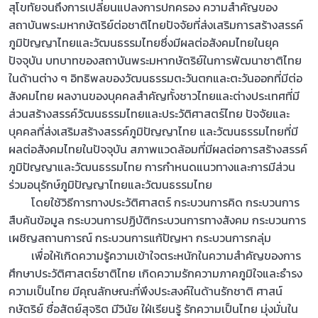
สุโขทัยจนถึงการเปลี่ยนแปลงการปกครอง ความสำคัญของ
สถาบันพระมหากษัตริย์ต่อชาติไทยปัจจัยที่ส่งเสริมการสร้างสรรค์
ภูมิปัญญาไทยและวัฒนธรรมไทยซึ่งมีผลต่อสังคมไทยในยุค
ปัจจุบัน บทบาทของสถาบันพระมหากษัตริย์ในการพัฒนาชาติไทย
ในด้านต่าง ๆ อิทธิพลของวัฒนธรรมตะวันตกและตะวันออกที่มีต่อ
สังคมไทย ผลงานของบุคคลสำคัญทั้งชาวไทยและต่างประเทศที่มี
ส่วนสร้างสรรค์วัฒนธรรมไทยและประวัติศาสตร์ไทย ปัจจัยและ
บุคคลที่ส่งเสริมสร้างสรรค์ภูมิปัญญาไทย และวัฒนธรรมไทยที่มี
ผลต่อสังคมไทยในปัจจุบัน สภาพแวดล้อมที่มีผลต่อการสร้างสรรค์
ภูมิปัญญาและวัฒนธรรมไทย การกำหนดแนวทางและการมีส่วน
ร่วมอนุรักษ์ภูมิปัญญาไทยและวัฒนธรรมไทย
โดยใช้วิธีการทางประวัติศาสตร์ กระบวนการคิด กระบวนการ
สืบค้นข้อมูล กระบวนการปฏิบัติกระบวนการทางสังคม กระบวนการ
เผชิญสถานการณ์ กระบวนการแก้ปัญหา กระบวนการกลุ่ม
เพื่อให้เกิดความรู้ความเข้าใจตระหนักในความสำคัญของการ
ศึกษาประวัติศาสตร์ชาติไทย เกิดความรักความภาคภูมิใจและธำรง
ความเป็นไทย มีคุณลักษณะที่พึงประสงค์ในด้านรักชาติ ศาสน์
กษัตริย์ ซื่อสัตย์สุจริต มีวินัย ใฝ่เรียนรู้ รักความเป็นไทย มุ่งมั่นใน