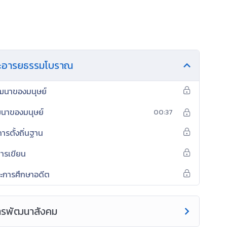
์และอารยธรรมโบราณ
ฒนาของมนุษย์
ัฒนาของมนุษย์
00:37
ารตั้งถิ่นฐาน
การเขียน
และการศึกษาอดีต
ะการพัฒนาสังคม