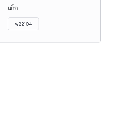
แท็ก
พ22104