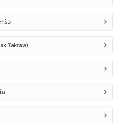
ะกร้อ
pak Takraw)
นใน