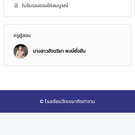
ใบรับรองของให้สมบูรณ์
ครูผู้สอน
นางสาวอัจฉริยา พงษ์ยั่งยืน
© โรงเรียนวัดเขมาภิรตาราม