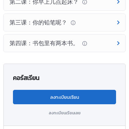
第二课：你早上几点起床？
第三课：你的铅笔呢？
第四课：书包里有两本书。
คอร์สเรียน
ลงทะเบียนเรียน
ลงทะเบียนเรียนเลย