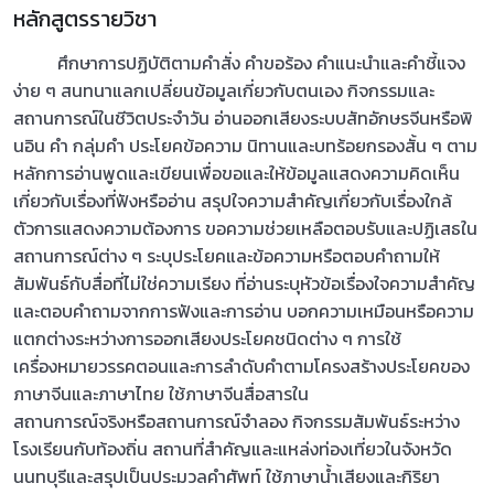
หลักสูตรรายวิชา
ศึกษาการปฏิบัติตามคำสั่ง คำขอร้อง คำแนะนำและคำชี้แจง
ง่าย ๆ สนทนาแลกเปลี่ยนข้อมูลเกี่ยวกับตนเอง กิจกรรมและ
สถานการณ์ในชีวิตประจำวัน อ่านออกเสียงระบบสัทอักษรจีนหรือพิ
นอิน คำ กลุ่มคำ ประโยคข้อความ นิทานและบทร้อยกรองสั้น ๆ ตาม
หลักการอ่านพูดและเขียนเพื่อขอและให้ข้อมูลแสดงความคิดเห็น
เกี่ยวกับเรื่องที่ฟังหรืออ่าน สรุปใจความสำคัญเกี่ยวกับเรื่องใกล้
ตัวการแสดงความต้องการ ขอความช่วยเหลือตอบรับและปฏิเสธใน
สถานการณ์ต่าง ๆ ระบุประโยคและข้อความหรือตอบคำถามให้
สัมพันธ์กับสื่อที่ไม่ใช่ความเรียง ที่อ่านระบุหัวข้อเรื่องใจความสำคัญ
และตอบคำถามจากการฟังและการอ่าน บอกความเหมือนหรือความ
แตกต่างระหว่างการออกเสียงประโยคชนิดต่าง ๆ การใช้
เครื่องหมายวรรคตอนและการลำดับคำตามโครงสร้างประโยคของ
ภาษาจีนและภาษาไทย ใช้ภาษาจีนสื่อสารใน
สถานการณ์จริงหรือสถานการณ์จำลอง กิจกรรมสัมพันธ์ระหว่าง
โรงเรียนกับท้องถิ่น สถานที่สำคัญและแหล่งท่องเที่ยวในจังหวัด
นนทบุรีและสรุปเป็นประมวลคำศัพท์ ใช้ภาษาน้ำเสียงและกิริยา