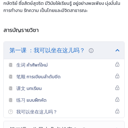
กษัตริย์ ซื่อสัตย์สุจริต มีวินัยใฝ่เรียนรู้ อยู่อย่างพอเพียง มุ่งมั่นใน
การทำงาน รักความ เป็นไทยและมีจิตสาธารณะ
สารบัญรายวิชา
第一课 ：我可以坐在这儿吗？
生词 คำศัพท์ใหม่
笔顺 การเขียนลำดับขีด
课文 บทเรียน
练习 แบบฝึกหัด
我可以坐在这儿吗？