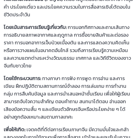
คำ ประโยคเดี่ยว และประโยคความรวมในการสื่อสารเชิงโต้ตอบใน
ชีวิตประจำวัน
โดยเน้นสาระการเรียนรู้เกี่ยวกับ:
การบอกทิศทางและถามเส้นทาง
การอธิบายสภาพอากาศและฤดูกาล การซื้อขายสินค้าและต่อรอง
ราคา การบอกอาการเจ็บป่วยเบื้องต้น และการแสดงความคิดเห็น
หรือการวางแผนในอนาคตอันใกล้ รวมถึงการเรียนรู้ความเหมือน
และความแตกต่างระหว่างวัฒนธรรม เทศกาล และวิถีชีวิตของชาว
จีนกับชาวไทย
โดยใช้กระบวนการ:
ทางภาษา การฟัง การพูด การอ่าน และการ
เขียน ฝึกปฏิบัติตามสถานการณ์จำลอง การเล่นเกม การทำงาน
กลุ่ม การสืบค้นข้อมูล และการนำเสนอหน้าชั้นเรียน เพื่อให้ผู้เรียน
สามารถจับใจความสำคัญ ตอบคำถาม สนทนาโต้ตอบ อ่านออก
เสียงข้อความสั้น ๆ และเขียนตัวอักษรจีนหรือประโยคง่าย ๆ ได้
อย่างถูกต้องเหมาะสมตามกาลเทศะ
เพื่อให้เกิด:
เจตคติที่ดีต่อการเรียนภาษาจีน มีความมั่นใจและกล้า
แสดงออกในการใช้ภาษาเพื่อการสื่อสาร เข้าใจและยอมรับในความ