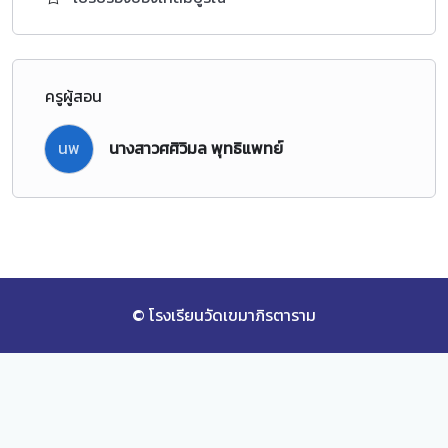
ครูผู้สอน
นพ
นางสาวศศิวิมล พุทธิแพทย์
© โรงเรียนวัดเขมาภิรตาราม