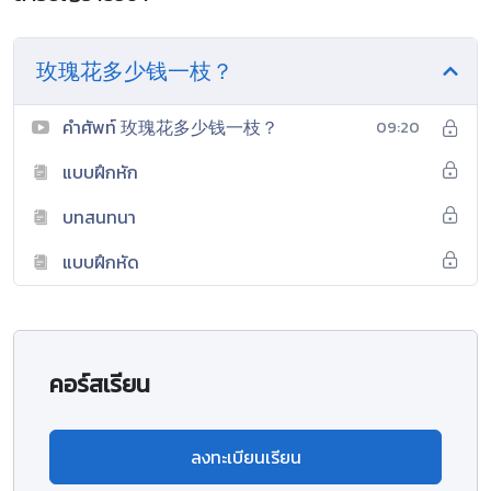
玫瑰花多少钱一枝？
คำศัพท์ 玫瑰花多少钱一枝？
09:20
แบบฝึกหัก
บทสนทนา
แบบฝึกหัด
คอร์สเรียน
ลงทะเบียนเรียน