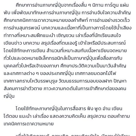
ศึกษาการอ่านภาษาญี่ปุ่นจากเรื่องสั้น ๆ นิทาน การ์ตูน แผ่น
พับ เพื่อพัฒนาทักษะการอ่านภาษาญี่ปุ่น การอ่านจับใจความสำคัญ
ศึกษาเทคนิคการเดาความหมายของคำศัพท์ การอ่านอย่างรวดเร็ว
การอ่านสุนทรพจน์ บทความและเนื้อหาที่เป็นทางการโดยใช้น้ำเสียง
ท่าทางที่เหมาะสมฝึกแนะนำ เชิญชวน เล่าเรื่องที่นักเรียนสนใจ
เขียนข่าว บทความ สรุปเรื่องที่ตนเองรู้ เข้าใจหรือมีประสบการณ์
โดยใช้ทักษะการเขียน สำนวนที่เหมาะสมกับเนื้อหาเขียนจดหมาย
ทั่วไปและจดหมายอิเล็กทรอนิกส์เป็นภาษาญี่ปุ่นเพื่อสื่อสารกับ
บุคคลทั่วไปหรือเจ้าของภาษา ศึกษาประวัติความเป็นมาวันสำคัญ
และเทศกาลต่าง ๆ ของประเทศญี่ปุ่น เทศกาลชมดอกไม้ไฟ
เทศกาลกราบไหว้บรรพบุรุษ วัฒนธรรมการมอบของฝาก ปัญหา
สังคมการฆ่าตัวตาย ภาวะความกดดันในการเข้าศึกษาต่อของคน
ญี่ปุ่น
โดยใช้ทักษะภาษาญี่ปุ่นในการสื่อสาร ฟัง พูด อ่าน เขียน
โต้ตอบ แนะนำ เล่าเรื่อง แสดงความคิดเห็น สรุปความ ตอบคำถาม
เทคนิคการเดาความหมาย
เพื่อให้เกิดความรู้ ความคิด ความคิดเข้าใจ มีความใฝ่เรียน