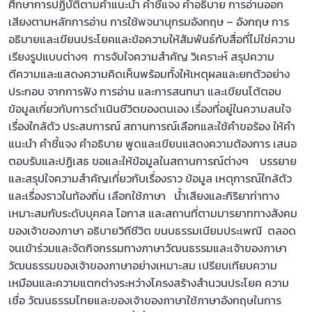
ศึกษาการปฏิบัติตามคำแนะนำ คำชี้แจง คำอธิบาย การอ่านออก
เสียงตามหลักการอ่าน การใช้พจนานุกรมอังกฤษ – อังกฤษ การ
อธิบายและเขียนประโยคและข้อความให้สัมพันธ์กับสื่อที่ไม่ใช่ความ
เรียงรูปแบบต่างๆ การจับใจความสำคัญ วิเคราะห์ สรุปความ
ตีความและแสดงความคิดเห็นพร้อมทั้งให้เหตุผลและยกตัวอย่าง
ประกอบ จากการฟัง การอ่าน และการสนทนา และเขียนโต้ตอบ
ข้อมูลเกี่ยวกับการดำเนินชีวิตของตนเอง เรื่องที่อยู่ในความสนใจ
เรื่องใกล้ตัว ประสบการณ์ สถานการณ์เลือกและใช้คำขอร้อง ให้คำ
แนะนำ คำชี้แจง คำอธิบาย พูดและเขียนแสดงความต้องการ เสนอ
ตอบรับและปฏิเสธ ขอและให้ข้อมูลในสถานการณ์ต่างๆ บรรยาย
และสรุปใจความสำคัญเกี่ยวกับเรื่องราว ข้อมูล เหตุการณ์ใกล้ตัว
และเรื่องราวในท้องถิ่น เลือกใช้ภาษา น้ำเสียงและกิริยาท่าทาง
เหมาะสมกับระดับบุคคล โอกาส และสถานที่ตามมารยาททางสังคม
ของเจ้าของภาษา อธิบายวิถีชีวิต ขนบธรรมเนียมประเพณี ตลอด
จนเข้าร่วมและจัดกิจกรรมทางภาษาวัฒนธรรมและเจ้าของภาษา
วัฒนธรรมของเจ้าของภาษาอย่างเหมาะสม เปรียบเทียบความ
เหมือนและความแตกต่างระหว่างโครงสร้างสำนวนประโยค ความ
เชื่อ วัฒนธรรมไทยและของเจ้าของภาษาใช้ภาษาอังกฤษในการ