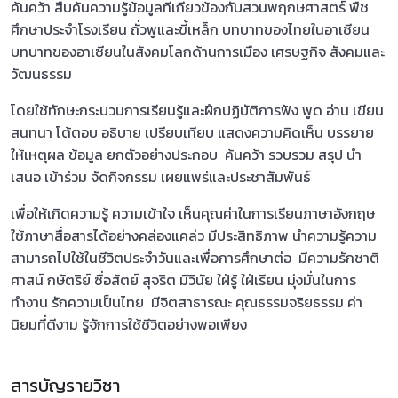
ค้นคว้า สืบค้นความรู้ข้อมูลที่เกี่ยวข้องกับสวนพฤกษศาสตร์ พืช
ศึกษาประจำโรงเรียน ถั่วพูและขี้เหล็ก บทบาทของไทยในอาเซียน
บทบาทของอาเซียนในสังคมโลกด้านการเมือง เศรษฐกิจ สังคมและ
วัฒนธรรม
โดยใช้ทักษะกระบวนการเรียนรู้และฝึกปฏิบัติการฟัง พูด อ่าน เขียน
สนทนา โต้ตอบ อธิบาย เปรียบเทียบ แสดงความคิดเห็น บรรยาย
ให้เหตุผล ข้อมูล ยกตัวอย่างประกอบ ค้นคว้า รวบรวม สรุป นำ
เสนอ เข้าร่วม จัดกิจกรรม เผยแพร่และประชาสัมพันธ์
เพื่อให้เกิดความรู้ ความเข้าใจ เห็นคุณค่าในการเรียนภาษาอังกฤษ
ใช้ภาษาสื่อสารได้อย่างคล่องแคล่ว มีประสิทธิภาพ นำความรู้ความ
สามารถไปใช้ในชีวิตประจำวันและเพื่อการศึกษาต่อ มีความรักชาติ
ศาสน์ กษัตริย์ ซื่อสัตย์ สุจริต มีวินัย ใฝ่รู้ ใฝ่เรียน มุ่งมั่นในการ
ทำงาน รักความเป็นไทย มีจิตสาธารณะ คุณธรรมจริยธรรม ค่า
นิยมที่ดีงาม รู้จักการใช้ชีวิตอย่างพอเพียง
สารบัญรายวิชา