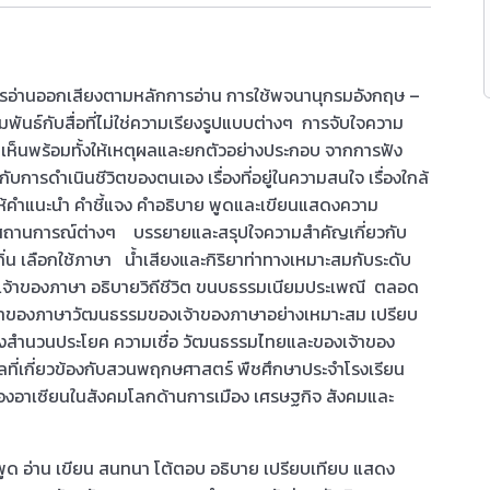
ารอ่านออกเสียงตามหลักการอ่าน การใช้พจนานุกรมอังกฤษ –
ันธ์กับสื่อที่ไม่ใช่ความเรียงรูปแบบต่างๆ การจับใจความ
เห็นพร้อมทั้งให้เหตุผลและยกตัวอย่างประกอบ จากการฟัง
บการดำเนินชีวิตของตนเอง เรื่องที่อยู่ในความสนใจ เรื่องใกล้
ห้คำแนะนำ คำชี้แจง คำอธิบาย พูดและเขียนแสดงความ
ในสถานการณ์ต่างๆ บรรยายและสรุปใจความสำคัญเกี่ยวกับ
งถิ่น เลือกใช้ภาษา น้ำเสียงและกิริยาท่าทางเหมาะสมกับระดับ
จ้าของภาษา อธิบายวิถีชีวิต ขนบธรรมเนียมประเพณี ตลอด
้าของภาษาวัฒนธรรมของเจ้าของภาษาอย่างเหมาะสม เปรียบ
างสำนวนประโยค ความเชื่อ วัฒนธรรมไทยและของเจ้าของ
ูลที่เกี่ยวข้องกับสวนพฤกษศาสตร์ พืชศึกษาประจำโรงเรียน
องอาเซียนในสังคมโลกด้านการเมือง เศรษฐกิจ สังคมและ
 พูด อ่าน เขียน สนทนา โต้ตอบ อธิบาย เปรียบเทียบ แสดง