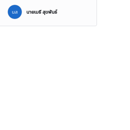
นส
นายเมธี สุขพันธ์