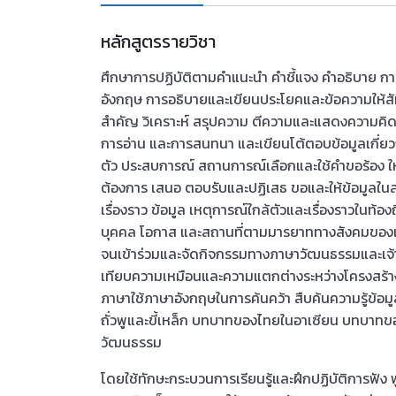
หลักสูตรรายวิชา
ศึกษาการปฏิบัติตามคำแนะนำ คำชี้แจง คำอธิบาย ก
อังกฤษ การอธิบายและเขียนประโยคและข้อความให้สัมพ
สำคัญ วิเคราะห์ สรุปความ ตีความและแสดงความคิด
การอ่าน และการสนทนา และเขียนโต้ตอบข้อมูลเกี่ยวกั
ตัว ประสบการณ์ สถานการณ์เลือกและใช้คำขอร้อง ใ
ต้องการ เสนอ ตอบรับและปฏิเสธ ขอและให้ข้อมูล
เรื่องราว ข้อมูล เหตุการณ์ใกล้ตัวและเรื่องราวในท้อ
บุคคล โอกาส และสถานที่ตามมารยาททางสังคมของเ
จนเข้าร่วมและจัดกิจกรรมทางภาษาวัฒนธรรมและเจ
เทียบความเหมือนและความแตกต่างระหว่างโครงสร้
ภาษาใช้ภาษาอังกฤษในการค้นคว้า สืบค้นความรู้ข้อม
ถั่วพูและขี้เหล็ก บทบาทของไทยในอาเซียน บทบาทข
วัฒนธรรม
โดยใช้ทักษะกระบวนการเรียนรู้และฝึกปฏิบัติการฟัง