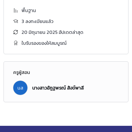
เทียบวัฒนธรรม ประเพณี ชีวิตความ
เป็นอยขู่ องไทยและของเจา้ของภาษา เห็นคุณค่าของภาองักฤษ เขา้
พื้นฐาน
ร่วมกิจกรรมทางภาษาและวฒั นธรรมตาม
3 ลงทะเบียนแล้ว
ความสนใจมีทักษะการคิดให้เหตุผล รักความเป็ นไทยและมีจิต
20 มิถุนายน 2025 อัปเดตล่าสุด
สาธารณะ โดยใช้กระบวนการการสื่อสาร
การคิด การแกป้ ัญหาการใชเ้ทคโนโลยีและการใช้ทักษะชีวิต
ใบรับรองของให้สมบูรณ์
เพื่อให้ผู้เรียนใฝ่ เรียนรู้ อยู่อยา่ งพอเพียง มุ่งมนั่ ในการทา งาน รัก
ความเป็นไทย รักความสะอาด มี
สุนทรียภาพทางภาษา มีเหตุผล สามารถแกไ้ขปัญหาเฉพาะหนา้ มี
มารยาทสังคม หมนั่ พฒั นาตนเองแ
ครูผู้สอน
นส
นางสาวอัฎฐพรณ์ สังข์พาลี