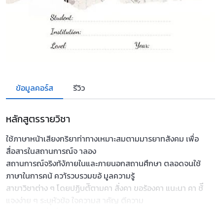
ข้อมูลคอร์ส
รีวิว
หลักสูตรรายวิชา
ใช้ภาษาหน้าเสียงกริยาท่าทางเหมาะสมตามมารยาทสังคม เพื่อ
สื่อสารในสถานการณ์จ าลอง
สถานการณ์จริงท้งัภายในและภายนอกสถานศึกษา ตลอดจนใช้
ภาษาในการคน้ ควา้รวบรวมขอ้ มูลความรู้
สาขาวิชาต่าง ๆ โดยปฏิบตัิตามคา สั่งคา ขอร้องคา แนะนา คา ช้ี
แจงง่าย ๆ ระบุหัวข้อ ใจความส าคัญ ตีความ
และถ่ายโอนสื่อที่ไม่เป็นความเรียง ตาราง กราฟ แผนภูมิป้าย