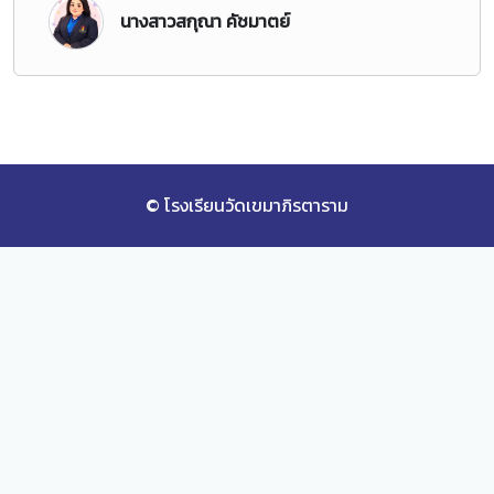
นางสาวสกุณา คัชมาตย์
© โรงเรียนวัดเขมาภิรตาราม