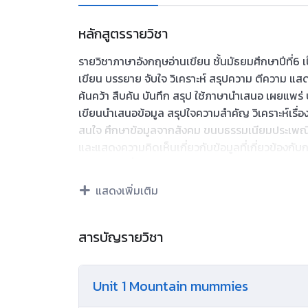
หลักสูตรรายวิชา
รายวิชาภาษาอังกฤษอ่านเขียน ชั้นมัธยมศึกษาปีที่6 เป็
เขียน บรรยาย จับใจ วิเคราะห์ สรุปความ ตีความ แส
ค้นคว้า สืบค้น บันทึก สรุป ใช้ภาษานำเสนอ เผยแพร่
เขียนนำเสนอข้อมูล สรุปใจความสำคัญ วิเคราะห์เรื
สนใจ ศึกษาข้อมูลจากสังคม ขนบธรรมเนียมประเพณี
และแสดงความคิดเห็นเกี่ยวกับข้อมูลที่เกี่ยวข้องกับก
บรรยาย เครื่องหมายสัญลักษณ์ การใช้อุปกรณ์สืบค
บทละครสั้น พจนานุกรม คำศัพท์ สำนวน ประโยค ข้อ
แสดงเพิ่มเติม
กราฟ สถิติ ตัวเลข แผนภูมิ แผนภาพ ภาษาที่ใช้แสดงค
การนำเสนอข้อมูล ประเด็นที่อยู่ในความสนใจของสังคม
ภูมิปัญญา วิถีชีวิต ความคิด ความเชื่อ ที่มาขอ
สารบัญรายวิชา
วัฒนธรรม คำพังเพย สุภาษิต บทกลอนของภาษาต่างป
ความเข้าใจ มีทักษะตามขบวนการ อ่าน เขียน คิด วิเค
Unit 1 Mountain mummies
แลกเปลี่ยนข้อมูลข่าวสาร แสดงความรู้สึก ความคิด
เชื่อมโยงความรู้ พัฒนาแสวงหาความรู้ เปิดโลกทัศน์ 