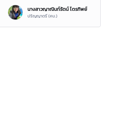
นางสาวญาณินท์รัตน์ ไตรทิพย์
ปริญญาตรี (คบ.)