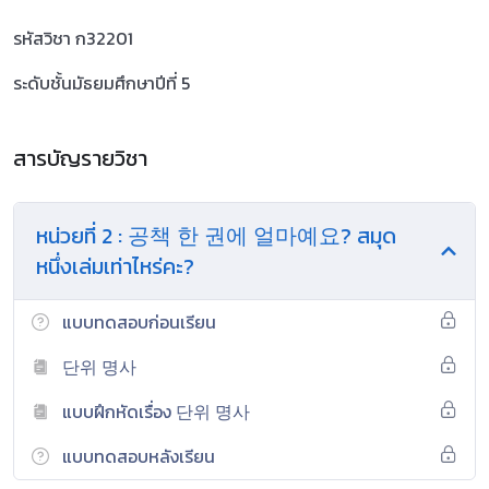
รหัสวิชา ก32201
ระดับชั้นมัธยมศึกษาปีที่ 5
สารบัญรายวิชา
หน่วยที่ 2 : 공책 한 권에 얼마예요? สมุด
หนึ่งเล่มเท่าไหร่คะ?
แบบทดสอบก่อนเรียน
단위 명사
แบบฝึกหัดเรื่อง 단위 명사
แบบทดสอบหลังเรียน