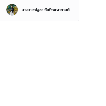
นางสาวณัฐชา ภัคภิญญากานต์