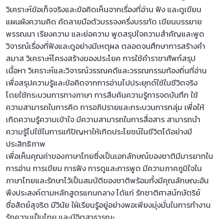
วิเคราะห์ข้อเท็จจริงและข้อคิดเห็นจากเรื่องที่อ่าน ฟัง และดูเขียน
แผนผังความคิด คัดลายมือตัวบรรจงครึ่งบรรทัด เขียนบรรยาย
พรรณนา เรียงความ และย่อความ พูดสรุปใจความสําคัญและพูด
วิจารณ์เรื่องที่ฟังและดูอย่างมีเหตุผล ตลอดจนศึกษาการสร้างคํา
สมาส วิเคราะห์โครงสร้างของประโยค การใช้คําราชาศัพท์สรุป
เนื้อหา วิเคราะห์และวิจารณ์วรรณคดีและวรรณกรรมท้องถิ่นที่อ่าน
เพื่อสรุปความรู้และข้อคิดจากการอ่านไปประยุกต์ใช้ในชีวิตจริง
โดยใช้กระบวนการทางภาษา การสืบค้นความรู้การจดบันทึก ใช้
ความสามารถในการคิด การอภิปรายและกระบวนการกลุ่ม เพื่อให้
เกิดความรู้ความเข้าใจ มีความสามารถในการสื่อสาร สามารถนํา
ความรู้ไปใช้ในการแก้ปัญหาให้เกิดประโยชน์ในชีวิตได้อย่างมี
ประสิทธิภาพ
เพื่อเห็นคุณค่าของภาษาไทยซึ่งเป็นเอกลักษณ์ของชาติมีมารยาทใน
การอ่าน การเขียน การฟัง การดูและการพูด มีความภาคภูมิใจใน
ภาษาไทยและรักษาไว้เป็นสมบัติของชาติพร้อมทั้งมีคุณลักษณะอัน
พึงประสงค์ตามหลักสูตรแกนกลาง ได้แก่ รักชาติศาสน์กษัตริย์
ซื่อสัตย์สุจริต มีวินัย ใฝ่เรียนรู้อยู่อย่างพอเพียงมุ่งมั่นในการทํางาน
รักความเป็นไทย และมีจิตสาธารณะ