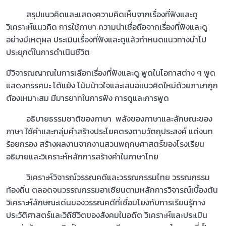
สรุปแนวคิดและแสดงความคิดเห็นจากเรื่องที่ฟังและดู
วิเคราะห์แนวคิด การใช้ภาษา ความน่าเชื่อถือจากเรื่องที่ฟังและดู
อย่างมีเหตุผล ประเมินเรื่องที่ฟังและดูแล้วกำหนดแนวทางนำไป
ประยุกต์ในการดำเนินชีวิต
มีวิจารณญาณในการเลือกเรื่องที่ฟังและดู พูดในโอกาสต่าง ๆ พูด
แสดงทรรศนะ โต้แย้ง โน้มน้าวใจและเสนอแนวคิดใหม่ด้วยภาษาถูก
ต้องเหมาะสม มีมารยาทในการฟัง การดูและการพูด
อธิบายธรรมชาติของภาษา พลังของภาษาและลักษณะของ
ภาษา ใช้คำและกลุ่มคำสร้างประโยคตรงตามวัตถุประสงค์ แต่งบท
ร้อยกรอง สร้างผลงานจากงานสวนพฤกษศาสตร์ของโรงเรียน
อธิบายและวิเคราะห์หลักการสร้างคำในภาษาไทย
วิเคราะห์วิจารณ์วรรณคดีและวรรณกรรมไทย วรรณกรรม
ท้องถิ่น ตลอดจนวรรณกรรมอาเซียนตามหลักการวิจารณ์เบื้องต้น
วิเคราะห์ลักษณะเด่นของวรรณคดีที่เชื่อมโยงกับการเรียนรู้ทาง
ประวัติศาสตร์และวิถีชีวิตของสังคมในอดีต วิเคราะห์และประเมิน