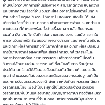
อ่านจับใจความจากการอ่านเรื่องต่าง ๆ สามารถตีความ แปลความ
และขยายความเรื่องที่อ่าน วิเคราะห์และวิจารณ์เรื่องที่อ่านในทุก ๆ
ด้านอย่างมีเหตุผล วิเคราะห์ วิจารณ์ แสดงความคิดเห็นโต้แย้ง
เกี่ยวกับเรื่องที่อ่าน สามารถตอบคำถามจากการอ่านประเภทต่าง ๆ
ภายในเวลาที่กำหนดพร้อมทั้งอ่านเรื่องต่าง ๆ แล้วเขียนกรอบ
แนวคิด ผังความคิด บันทึก ย่อความและรายงาน และมีมารยาทใน
การอ่านวิเคราะห์อิทธิพลของภาษาต่างประเทศและภาษาถิ่น อธิบาย
และวิเคราะห์หลักการสร้างคำในภาษาไทย และวิเคราะห์และประเมิน
การใช้ภาษาจากสื่อสิ่งพิมพ์และสื่ออิเล็กทรอนิกส์ วิเคราะห์และ
วิจารณ์วรรณคดีและวรรณกรรมตามหลักการวิจารณ์เบื้องต้น
วิเคราะห์ลักษณะเด่นของวรรณคดีเชื่อมโยงกับการเรียนรู้ทาง
ประวัติศาสตร์และวิถีชีวิตของสังคมในอดีต วิเคราะห์และประเมิน
คุณค่าด้านวรรณศิลป์ของวรรณคดีและวรรณกรรมในฐานะที่เป็น
มรดกทางวัฒนธรรมของชาติ สังเคราะห์ข้อคิดจากวรรณคดีและ
วรรณกรรมไทย เพื่อนำไปประยุกต์ใช้ในชีวิตประจำวัน รวบรวม
วรรณกรรมพื้นบ้านและอธิบายภูมิปัญญาทางภาษา ท่องจำและบอก
คุณค่าบทอาขยานตามที่กำหนดและบทร้อยกรองที่มีคุณค่าตาม
ความสนใจและนำไปใช้อ้างอิง