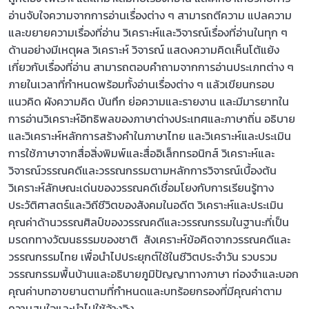
อ่านจับใจความจากการอ่านเรื่องต่าง ๆ สามารถตีความ แปลความ
และขยายความเรื่องที่อ่าน วิเคราะห์และวิจารณ์เรื่องที่อ่านในทุก ๆ
ด้านอย่างมีเหตุผล วิเคราะห์ วิจารณ์ แสดงความคิดเห็นโต้แย้ง
เกี่ยวกับเรื่องที่อ่าน สามารถตอบคำถามจากการอ่านประเภทต่าง ๆ
ภายในเวลาที่กำหนดพร้อมทั้งอ่านเรื่องต่าง ๆ แล้วเขียนกรอบ
แนวคิด ผังความคิด บันทึก ย่อความและรายงาน และมีมารยาทใน
การอ่านวิเคราะห์อิทธิพลของภาษาต่างประเทศและภาษาถิ่น อธิบาย
และวิเคราะห์หลักการสร้างคำในภาษาไทย และวิเคราะห์และประเมิน
การใช้ภาษาจากสื่อสิ่งพิมพ์และสื่ออิเล็กทรอนิกส์ วิเคราะห์และ
วิจารณ์วรรณคดีและวรรณกรรมตามหลักการวิจารณ์เบื้องต้น
วิเคราะห์ลักษณะเด่นของวรรณคดีเชื่อมโยงกับการเรียนรู้ทาง
ประวัติศาสตร์และวิถีชีวิตของสังคมในอดีต วิเคราะห์และประเมิน
คุณค่าด้านวรรณศิลป์ของวรรณคดีและวรรณกรรมในฐานะที่เป็น
มรดกทางวัฒนธรรมของชาติ สังเคราะห์ข้อคิดจากวรรณคดีและ
วรรณกรรมไทย เพื่อนำไปประยุกต์ใช้ในชีวิตประจำวัน รวบรวม
วรรณกรรมพื้นบ้านและอธิบายภูมิปัญญาทางภาษา ท่องจำและบอก
คุณค่าบทอาขยานตามที่กำหนดและบทร้อยกรองที่มีคุณค่าตาม
ความสนใจและนำไปใช้อ้างอิง