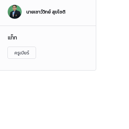
นายเชาว์วิทย์ สุขโชติ
แท็ก
ครูเบียร์