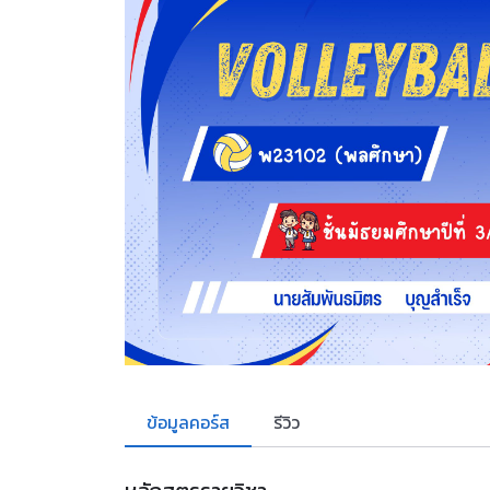
ข้อมูลคอร์ส
รีวิว