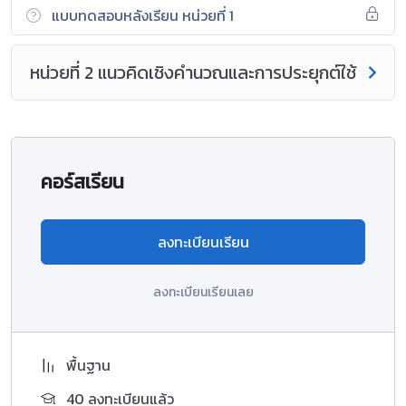
แบบทดสอบหลังเรียน หน่วยที่ 1
หน่วยที่ 2 แนวคิดเชิงคำนวณและการประยุกต์ใช้
คอร์สเรียน
ลงทะเบียนเรียน
ลงทะเบียนเรียนเลย
พื้นฐาน
40 ลงทะเบียนแล้ว