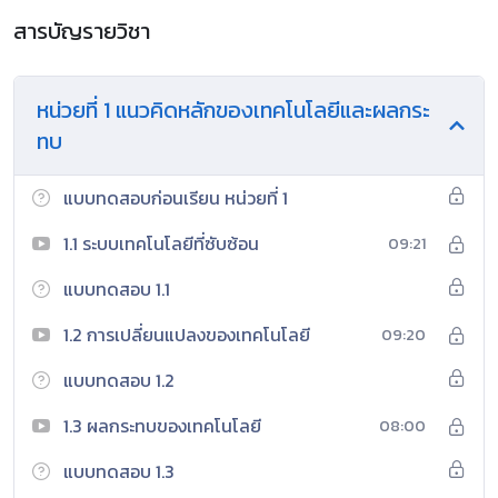
สารบัญรายวิชา
หน่วยที่ 1 แนวคิดหลักของเทคโนโลยีและผลกระ
ทบ
แบบทดสอบก่อนเรียน หน่วยที่ 1
1.1 ระบบเทคโนโลยีที่ซับซ้อน
09:21
แบบทดสอบ 1.1
1.2 การเปลี่ยนแปลงของเทคโนโลยี
09:20
แบบทดสอบ 1.2
1.3 ผลกระทบของเทคโนโลยี
08:00
แบบทดสอบ 1.3