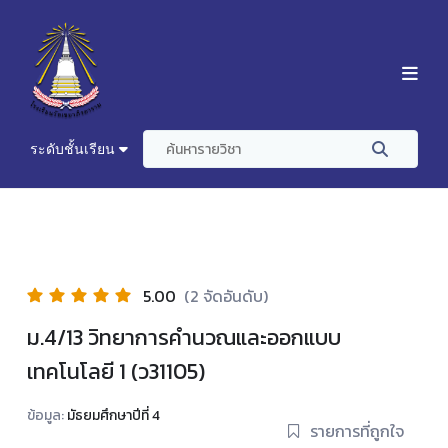
ระดับชั้นเรียน
5.00
(2 จัดอันดับ)
ม.4/13 วิทยาการคำนวณและออกแบบ
เทคโนโลยี 1 (ว31105)
ข้อมูล:
มัธยมศึกษาปีที่ 4
รายการที่ถูกใจ