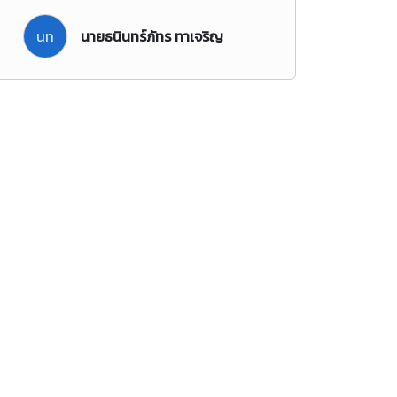
นท
นายธนินทร์ภัทร ทาเจริญ