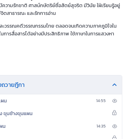
มรักชาติ ศาสน์กษัตริย์ซื่อสัตย์สุจริต มีวินัย ใฝ่เรียนรู้อยู่
มีจิตสาธารณะ และรักการอ่าน
ทยและวรรณคดีวรรณกรรมไทย ตลอดจนเกิดความภาคภูมิใจ
ใน
การสื่อสารได้อย่างมีประสิทธิภาพ ใช้ภาษาในการ
แสวงหา
างถวายฎีกา
นแผน
14:55
ง ขุนช้างขุนแผน
แผน
14:35