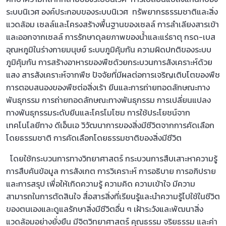
ระบบนิเวศ องค์ประกอบของระบบนิเวศ ทรัพยากรธรรมชาติและสิ่ง
แวดล้อม เซลล์และโครงสร้างพื้นฐานของเซลล์ การลำเลียงสารเข้า
และออกจากเซลล์ การรักษาดุลยภาพของน้ำและแร่ธาตุ กรด-เบส
อุณหภูมิในร่างกายมนุษย์ ระบบภูมิคุ้มกัน ความผิดปกติของระบบ
ภูมิคุ้มกัน การสร้างอาหารของพืชด้วยกระบวนการสังเคราะห์ด้วย
แสง สารสังเคราะห์จากพืช ปัจจัยที่มีผลต่อการเจริญเติบโตของพืช
การตอบสนองของพืชต่อสิ่งเร้า ยีนและการถ่ายทอดลักษณะทาง
พันธุกรรม การถ่ายทอดลักษณะทางพันธุกรรม การเปลี่ยนแปลง
ทางพันธุกรรมระดับยีนและโครโมโซม การใช้ประโยชน์จาก
เทคโนโลยีทาง ดีเอ็นเอ วิวัฒนาการของสิ่งมีชีวิตจากการคัดเลือก
โดยธรรมชาติ การคัดเลือกโดยธรรมชาติของสิ่งมีชีวิต
โดยใช้กระบวนการทางวิทยาศาสตร์ กระบวนการสืบเสาะหาความรู้
การสืบค้นข้อมูล การสังเกต การวิเคราะห์ การอธิบาย การอภิปราย
และการสรุป เพื่อให้เกิดความรู้ ความคิด ความเข้าใจ มีความ
สามารถในการตัดสินใจ สื่อสารสิ่งที่เรียนรู้และนําความรู้ไปใช้ในชีวิต
ของตนเองและดูแลรักษาสิ่งมีชีวิตอื่น ๆ เฝ้าระวังและพัฒนาสิ่ง
แวดล้อมอย่างยั่งยืน มีจิตวิทยาศาสตร์ คุณธรรม จริยธรรม และค่า