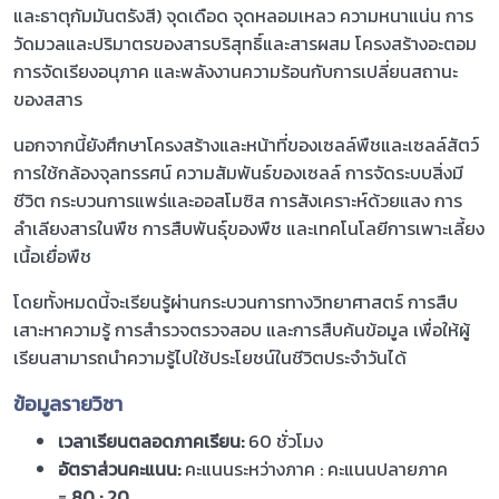
และธาตุกัมมันตรังสี) จุดเดือด จุดหลอมเหลว ความหนาแน่น การ
วัดมวลและปริมาตรของสารบริสุทธิ์และสารผสม โครงสร้างอะตอม
การจัดเรียงอนุภาค และพลังงานความร้อนกับการเปลี่ยนสถานะ
ของสสาร
นอกจากนี้ยังศึกษาโครงสร้างและหน้าที่ของเซลล์พืชและเซลล์สัตว์
การใช้กล้องจุลทรรศน์ ความสัมพันธ์ของเซลล์ การจัดระบบสิ่งมี
ชีวิต กระบวนการแพร่และออสโมซิส การสังเคราะห์ด้วยแสง การ
ลำเลียงสารในพืช การสืบพันธุ์ของพืช และเทคโนโลยีการเพาะเลี้ยง
เนื้อเยื่อพืช
โดยทั้งหมดนี้จะเรียนรู้ผ่านกระบวนการทางวิทยาศาสตร์ การสืบ
เสาะหาความรู้ การสำรวจตรวจสอบ และการสืบค้นข้อมูล เพื่อให้ผู้
เรียนสามารถนำความรู้ไปใช้ประโยชน์ในชีวิตประจำวันได้
ข้อมูลรายวิชา
เวลาเรียนตลอดภาคเรียน:
60 ชั่วโมง
อัตราส่วนคะแนน:
คะแนนระหว่างภาค : คะแนนปลายภาค
=
80 : 20