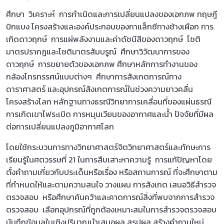
ศึกษา วิเคราะห์ การกําเนิดและการเปลี่ยนแปลงของเอกภพ ทฤษฎี
บิกแบง โครงสร้างและองค์ประกอบของกาแล็กซีทางช้างเผือก การ
เกิดดาวฤกษ์ การแผ่พลังงานและค่าดัชนีสีของดาวฤกษ์ โชติ
มาตรปรากฏและโชติมาตรสัมบรูณ์ ศึกษาวิวัฒนาการของ
ดาวฤกษ์ การขยายตัวของเอกภพ ศึกษาหลักการทํางานของ
กล้องโทรทรรศน์แบบต่างๆ ศึกษาการสังเกตการณ์ทาง
ดาราศาสตร์ และอุปกรณ์สังเกตการณ์ในช่วงความยาวคลื่น
โครงสร้างโลก หลักฐานทางธรณีวิทยาการเคลื่อนที่ของแผ่นธรณี
การเกิดเขาไฟระเบิด การหมุนเวียนของอากาศและน้ำ ปัจจัยที่มีผล
ต่อการเปลี่ยนแปลงภูมิอากาศโลก
โดยใช้กระบวนการทางวิทยาศาสตร์จิตวิทยาศาสตร์และทักษะการ
เรียนรู้ในศตวรรษที่ 21 ในการสืบเสาะหาความรู้ การแก้ปัญหาโดย
ตั้งคำถามเกี่ยวกับประเด็นหรือเรื่อง หรือสถานการณ์ ที่จะศึกษาตาม
ที่กำหนดให้และตามความสนใจ วางแผน การสังเกต เสนอวิธีสำรวจ
ตรวจสอบ หรือศึกษาค้นคว้าและคาดการณ์สิ่งที่พบจากการสำรวจ
ตรวจสอบ เลือกอุปกรณ์ที่ถูกต้องเหมาะสมในการสำรวจตรวจสอบ
บันทึกข้อมูลในเชิงปริมาณนำเสนอผล สรุปผล สร้างคำถามใหม่