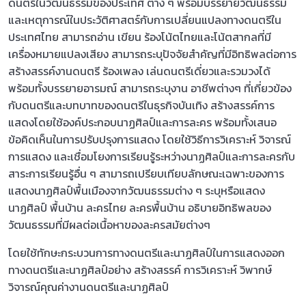
ดนตรีในวัฒนธรรมของประเทศ ต่าง ๆ พร้อมบรรยายวัฒนธรรม
และเหตุการณ์ในประวัติศาสตร์กับการเปลี่ยนแปลงทางดนตรีใน
ประเทศไทย สามารถอ่าน เขียน ร้องโน้ตไทยและโน้ตสากลที่มี
เครื่องหมายแปลงเสียง สามารถระบุปัจจัยสำคัญที่มีอิทธิพลต่อการ
สร้างสรรค์งานดนตรี ร้องเพลง เล่นดนตรีเดี่ยวและรวมวงได้
พร้อมทั้งบรรยายอารมณ์ สามารถระบุงาน อาชีพต่างๆ ที่เกี่ยวข้อง
กับดนตรีและบทบาทของดนตรีในธุรกิจบันเทิง สร้างสรรค์การ
แสดงโดยใช้องค์ประกอบนาฏศิลป์และการละคร พร้อมทั้งเสนอ
ข้อคิดเห็นในการปรับปรุงการแสดง โดยใช้วิธีการวิเคราะห์ วิจารณ์
การแสดง และเชื่อมโยงการเรียนรู้ระหว่างนาฏศิลป์และการละครกับ
สาระการเรียนรู้อื่น ๆ สามารถเปรียบเทียบลักษณะเฉพาะของการ
แสดงนาฏศิลป์พื้นเมืองจากวัฒนธรรมต่าง ๆ ระบุหรือแสดง
นาฏศิลป์ พื้นบ้าน ละครไทย ละครพื้นบ้าน อธิบายอิทธิพลของ
วัฒนธรรมที่มีผลต่อเนื้อหาของละครสมัยต่างๆ
โดยใช้ทักษะกระบวนการทางดนตรีและนาฏศิลป์ในการแสดงออก
ทางดนตรีและนาฏศิลป์อย่าง สร้างสรรค์ การวิเคราะห์ วิพากษ์
วิจารณ์คุณค่างานดนตรีและนาฏศิลป์