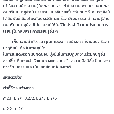
เข้าใจความคิด ความรู้สึกของตนเอง เข้าใจความไพเราะ งดงามของ
ดนตรีและนาฏศิลป์ บรรยายและอธิบายเกี่ยวกับดนตรีและนาฏศิลป์
ได้สัมพันธ์เชื่อมโยงกับประวัติศาสตร์และวัฒนธรรม นําความรู้ด้าน
ดนตรีและนาฏศิลป์ไปประยุกต์ใช้ในชีวิตประจําวัน และประกอบการ
เรียนรู้ในกลุ่มสาระการเรียนรู้อื่น ๆ
เห็นความสําคัญและคุณค่าของการสร้างสรรค์งานดนตรีและ
นาฏศิลป์ เชื่อมั่นภาคภูมิใจ
ในการแสดงออก รับผิดชอบ มุ่งมั่นในการปฏิบัติงานร่วมกับผู้อื่น
ซาบซึ้ง เห็นคุณค่า รักและหวงแหนดนตรีและนาฏศิลป์ซึ่งเป็นมรดก
ทางวัฒนธรรมและเป็นเอกลักษณ์ของชาติ
รหัสตัวชี้วัด
ตัวชี้วัดระหว่างทาง
ศ 2.1 ม.2/1, ม.2/2, ม.2/5, ม.2/6
ศ 2.2 ม.2/1