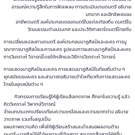
อารมณ์ความรู้สึกในการฟังเพลง การประเมินงานดนตรี อธิบาย
บทบาท และอิทธิพลของ
อาชีพดนตรี องค์ประกอบของดนตรีในแต่ละท้องถิ่น ดนตรีใน
วัฒนธรรมต่างประเทศ และประวัติศาสตร์ดนตรีไทยกับ
การเปลี่ยนแปลงทางดนตรี องค์ประกอบนาฏศิลป์และละคร การบู
รณาการนาฏศิลป์และการละคร รูปแบบการแสดงนาฏศิลป์และละคร
การวิเคราะห์ วิจารณ์โดยใช้หลักและวิธีการวิเคราะห์ วิจารณ์
การแสดงนาฏศิลป์และละคร การแสดงนาฏศิลป์ในท้องถิ่นต่าง ๆ
ยุคสมัยของละคร และสามารถอธิบายเข้าใจเกี่ยวกับการแสดงละคร
ไทยในยุคสมัยต่าง ๆ
กิจกรรมการเรียนรู้ให้ผู้เรียนสังเกตภาพ ศึกษาใบความรู้ แล้ว
คิดวิเคราะห์ วิพากษ์วิจารณ์
จําแนกประเภทเปรียบเทียบความเหมือนและความแตกต่าง อธิบาย
วาดภาพ รวมทั้งสรุปเป็น
แผนภาพความคิด เพื่อให้ผู้เรียนสร้างและนําเสนอผลงานด้าน
ดนตรี-นาฏศิลป์ให้ได้ผลตามที่ต้องการ สามารถสื่อสารให้ผู้อื่น