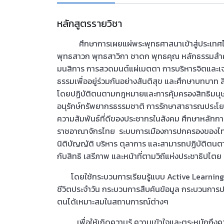
หลักสูตรรายวิชา
ศึกษาการเผยแผ่พระพุทธศาสนาเข้าสู่ประเทศไท
พุทธสาวก พุทธสาวิกา ชาดก พุทธคุณ หลักธรรมสำค
มนสิการ การสวดมนต์แผ่เมตตา การบริหารจิตและเจริ
ธรรมเพื่ออยู่ร่วมกันอย่างสันติสุข และศึกษาบทบาท
โดยปฏิบัติตนตามกฎหมายและการคุ้มครองสิทธิมนุ
อนุรักษ์ทรัพยากรธรรมชาติ การรักษาสาธารณประโยชน
ความสัมพันธ์ที่ดีของประชากรในสังคม ศึกษาหลัก
ราชอาณาจักรไทย ระบบการเมืองการปกครองของไทยเ
นิติบัญญัติ บริหาร ตุลาการ และสามารถปฏิบัติตน
กับสิทธิ เสรีภาพ และหน้าที่ตามวิถีแห่งประชาธิปไตย
โดยใช้กระบวนการเรียนรู้แบบ Active Learning 
ชีวิตประจำวัน กระบวนการสืบค้นข้อมูล กระบวนการปฏ
ตนได้เหมาะสมในสถานการณ์ต่างๆ
เพื่อให้เกิดความรู้ ความเข้าใจและตระหนักถึงคว