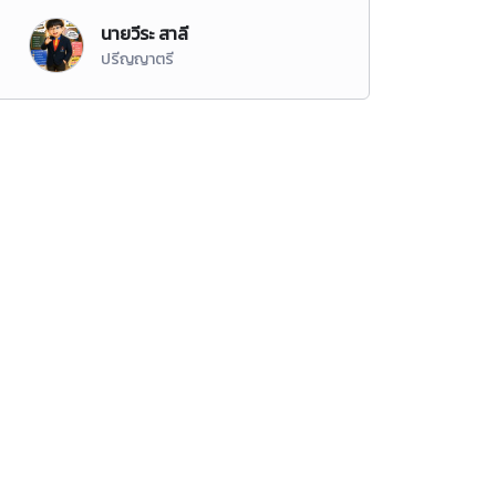
นายวีระ สาลี
ปรีญญาตรี