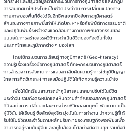
วิเคราะห์ และสรุปข้อมูลตามกระบวนการทางภูมิศาสตร์ และนำภูมิ
สารสนเทศมาใช้ประโยชน์ในชีวิตประจำวัน การเปลี่ยนแปลงทาง
กายภาพของพื้นที่ซึ่งได้รับอิทธิพลจากปัจจัยทางภูมิศาสตร์
ลักษณะทางกายภาพซึ่งทำให้เกิดปัญหาหรือภัยพิบัติทางธรรมชาติ
และปฏิสัมพันธ์ระหว่างสิ่งแวดล้อมทางกายภาพกับกิจกรรมของ
มนุษย์ในการสร้างสรรค์วิถีการดำเนินชีวิตของท้องถิ่นทั้งใน
ประเทศไทยและภูมิภาคต่าง ๆ ของโลก
โดยใช้กระบวนการเรียนรู้ทางภูมิศาสตร์ (Geo-literacy)
ความรู้เรื่องเครื่องมือทางภูมิศาสตร์ ทักษะกระบวนทางภูมิศาสตร์
การสำรวจ การสังเกต การแสวงหาสืบค้นความรู้ การใช้ภูมิปัญญา
ไทย การคิดวิเคราะห์ การลงมือปฏิบัติให้เกิดความรู้ความเข้าใจ
เพื่อให้นักเรียนสามารถนำภูมิสารสนเทศมาปรับใช้ในชีวิต
ประจำวัน รวมถึงตระหนักและเห็นความสำคัญของสภาพภูมิศาสตร์
ที่มีผลต่อการเปลี่ยนแปลงการดำรงชีวิตของมนุษย์ พัฒนาตนเป็น
ผู้มีวินัย ใฝ่เรียนรู้ ซื่อสัตย์สุจริต มุ่งมั่นในการทำงาน นำความรู้ที่ได้
รับใช้ในชีวิตประจำวันตามหลักปรัชญาของเศรษฐกิจพอเพียงเพื่อ
สามารถอยู่ร่วมกับผู้อื่นและอยู่ในสังคมได้อย่างมีความสุข รวมทั้งมี