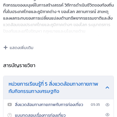
กิจกรรมของมนุษย์ในการสร้างสรรค์ วิถีการดำเนินชีวิตของท้องถิ่น
ทั้งในประเทศไทยและภูมิภาคต่าง ๆ ของโลก สถานการณ์ สาเหตุ
และผลกระทบของการเปลี่ยนแปลงด้านทรัพยากรธรรมชาติและสิ่ง
แวดล้อมของประเทศไทยและภูมิภาคต่างๆ ของโลก ระบุมาตรการ
ป้องกันและแก้ไขปัญหา กฎหมายและนโยบายด้าน
ทรัพยากรธรรมชาติและสิ่งแวดล้อม บทบาทขององค์การที่
เกี่ยวข้อง การประสานความร่วมมือทั้งในประเทศและระหว่างประเทศ
แสดงเพิ่มเติม
วิเคราะห์แนวทางและมีส่วนร่วมในการจัดการทรัพยากรธรรมชาติ
และสิ่งแวดล้อมเพื่อการพัฒนาที่ยั่งยืน
สารบัญรายวิชา
โดยใช้ทักษะทางภูมิศาสตร์ด้านการสังเกต การแปลความ
ข้อมูลทางภูมิศาสตร์ การใช้เทคนิคและเครื่องมือทางภูมิศาสตร์ การ
คิดเชิงพื้นที่ การคิดแบบองค์รวม การใช้เทคโนโลยีสารสนเทศ การ
หน่วยการเรียนรู้ที่ 5 สิ่งแวดล้อมทางกายภาพ
ใช้สถิติพื้นฐาน ใช้แผนที่และเครื่องมือทางภูมิศาสตร์ในการสืบค้น
กับกิจกรรมทางเศรษฐกิจ
วิเคราะห์ และสรุปข้อมูลตามกระบวนการทางภูมิศาสตร์ กระบวนการ
สืบเสาะหาความรู้ รวมถึงทักษะด้านการสื่อสารและการรู้เท่าทันสื่อ
สิ่งแวดล้อมทางกายภาพกับการท่องเที่ยว
05:35
เพื่อให้เกิดความรู้ ความเข้าใจ มีความสามารถทาง
แบบทดสอบเรื่องการท่องเที่ยว