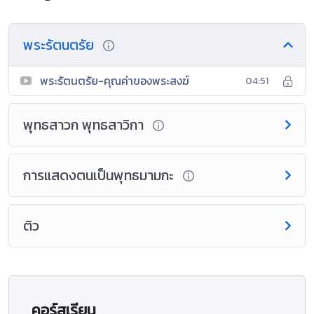
พระรัตนตรัย
พระรัตนตรัย-คุณค่าของพระสงฆ์
04:51
พุทธสาวก พุทธสาวิกา
การแสดงตนเป็นพุทธมามกะ
ติว
คอร์สเรียน