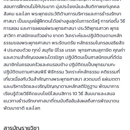
สอนการฝึกตนไม่ให้ประมาท มุ่งประโยชน์และสันติภาพแก่บุคคล
สังคม และโลก พระพุทธประวัติด้านการบริหารและการธำรงรักษา
ศาสนา เป็นมนุษย์ผู้ฝึกตนได้อย่างสูงสุดในการตรัสรู้ การก่อตั้ง วิธี
การสอน และการเผยแผ่พระพุทธศาสนา ประวัติพุทธสาวก พุทธ
สาวิกา ศาสนิกชนตัวอย่าง ชาดก วิเคราะห์และปฏิบัติตนตามหลัก
ธรรมของพระพุทธศาสนา พระรัตนตรัย หลักธรรมในกรอบอริยสัจ
4 ประกอบด้วย ทุกข์ สมุทัย นิโรธ มรรค พุทธศาสนสุภาษิต คุณค่า
และความสำคัญของพระไตรปิฎก ปฏิบัติตนเป็นศาสนิกชนที่ดีต่อ
สมาชิกในครอบครัวและคนรอบข้าง ปฏิบัติตนเป็นพุทธมามกะ
ปฏิบัติตนตามศาสนพิธี พิธีกรรม วิเคราะห์หลักธรรม คติธรรมที่
เกี่ยวเนื่องกับวันสำคัญทางพระพุทธศาสนา สวดมนต์ แผ่เมตตา
และบริหารจิตและเจริญปัญญาตามหลักสติปัฏฐาน พัฒนาการ
เรียนรู้ด้วยวิธีคิดแบบโยนิโสมนสิการ 10 วิธี สัมมนาและเสนอ
แนวทางธำรงรักษาศาสนาที่ตนนับถืออันส่งผลถึงการพัฒนาตน
พัฒนาชาติ และโลก
สารบัญรายวิชา