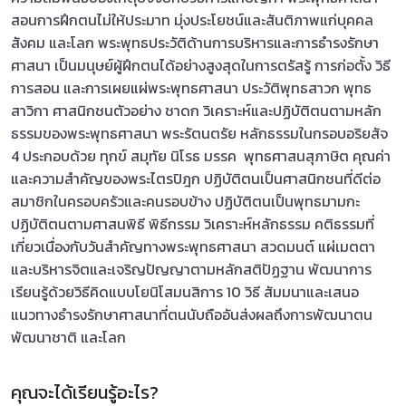
สอนการฝึกตนไม่ให้ประมาท มุ่งประโยชน์และสันติภาพแก่บุคคล
สังคม และโลก พระพุทธประวัติด้านการบริหารและการธำรงรักษา
ศาสนา เป็นมนุษย์ผู้ฝึกตนได้อย่างสูงสุดในการตรัสรู้ การก่อตั้ง วิธี
การสอน และการเผยแผ่พระพุทธศาสนา ประวัติพุทธสาวก พุทธ
สาวิกา ศาสนิกชนตัวอย่าง ชาดก วิเคราะห์และปฏิบัติตนตามหลัก
ธรรมของพระพุทธศาสนา พระรัตนตรัย หลักธรรมในกรอบอริยสัจ
4 ประกอบด้วย ทุกข์ สมุทัย นิโรธ มรรค พุทธศาสนสุภาษิต คุณค่า
และความสำคัญของพระไตรปิฎก ปฏิบัติตนเป็นศาสนิกชนที่ดีต่อ
สมาชิกในครอบครัวและคนรอบข้าง ปฏิบัติตนเป็นพุทธมามกะ
ปฏิบัติตนตามศาสนพิธี พิธีกรรม วิเคราะห์หลักธรรม คติธรรมที่
เกี่ยวเนื่องกับวันสำคัญทางพระพุทธศาสนา สวดมนต์ แผ่เมตตา
และบริหารจิตและเจริญปัญญาตามหลักสติปัฏฐาน พัฒนาการ
เรียนรู้ด้วยวิธีคิดแบบโยนิโสมนสิการ 10 วิธี สัมมนาและเสนอ
แนวทางธำรงรักษาศาสนาที่ตนนับถืออันส่งผลถึงการพัฒนาตน
พัฒนาชาติ และโลก
คุณจะได้เรียนรู้อะไร?