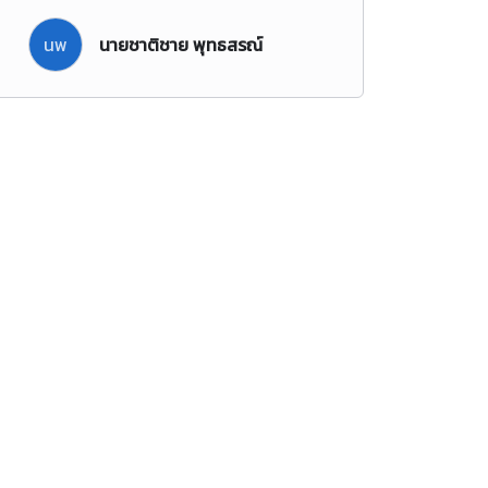
นพ
นายชาติชาย พุทธสรณ์