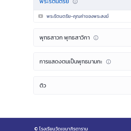
พระรัตนตรัย
พระรัตนตรัย-คุณค่าของพระสงฆ์
พุทธสาวก พุทธสาวิกา
การแสดงตนเป็นพุทธมามกะ
ติว
© โรงเรียนวัดเขมาภิรตาราม