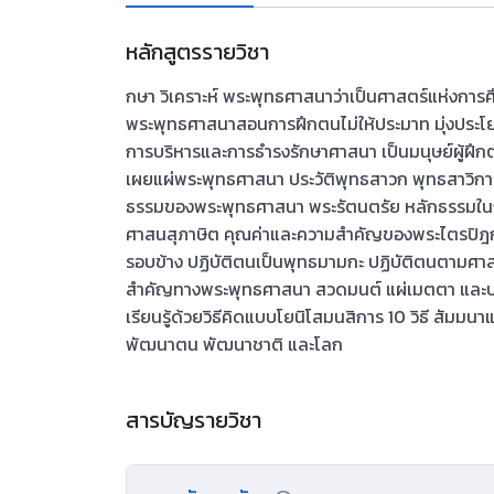
หลักสูตรรายวิชา
กษา วิเคราะห์ พระพุทธศาสนาว่าเป็นศาสตร์แห่งการศึ
พระพุทธศาสนาสอนการฝึกตนไม่ให้ประมาท มุ่งประโย
การบริหารและการธำรงรักษาศาสนา เป็นมนุษย์ผู้ฝึกตน
เผยแผ่พระพุทธศาสนา ประวัติพุทธสาวก พุทธสาวิกา
ธรรมของพระพุทธศาสนา พระรัตนตรัย หลักธรรมในกร
ศาสนสุภาษิต คุณค่าและความสำคัญของพระไตรปิฎก 
รอบข้าง ปฏิบัติตนเป็นพุทธมามกะ ปฏิบัติตนตามศาสนพิ
สำคัญทางพระพุทธศาสนา สวดมนต์ แผ่เมตตา และ
เรียนรู้ด้วยวิธีคิดแบบโยนิโสมนสิการ 10 วิธี สัม
พัฒนาตน พัฒนาชาติ และโลก
สารบัญรายวิชา