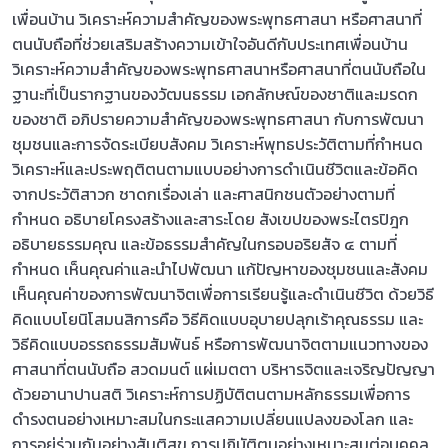
เพื่อนบ้าน วิเคราะห์ความสำคัญของพระพุทธศาสนา หรือศาสนาที่
ตนนับถือที่ช่วยเสริมสร้างความเข้าใจอันดีกับประเทศเพื่อนบ้าน
วิเคราะห์ความสำคัญของพระพุทธศาสนาหรือศาสนาที่ตนนับถือใน
ฐานะที่เป็นรากฐานของวัฒนธรรม เอกลักษณ์ของชาติและมรดก
ของชาติ อภิปรายความสำคัญของพระพุทธศาสนา กับการพัฒนา
ชุมชนและการจัดระเบียบสังคม วิเคราะห์พุทธประวัติตามที่กำหนด
วิเคราะห์และประพฤติตนตามแบบอย่างการดำเนินชีวิตและข้อคิด
จากประวัติสาวก ชาดกเรื่องเล่า และศาสนิกชนตัวอย่างตามที่
กำหนด อธิบายโครงสร้างและสาระโดย สังเขปของพระไตรปิฎก
อธิบายธรรมคุณ และข้อธรรมสำคัญในกรอบอริยสัจ ๔ ตามที่
กำหนด เห็นคุณค่าและนำไปพัฒนา แก้ปัญหาของชุมชนและสังคม
เห็นคุณค่าของการพัฒนาจิตเพื่อการเรียนรู้และดำเนินชีวิต ด้วยวิธี
คิดแบบโยนิโสมนสิการคือ วิธีคิดแบบอุบายปลุกเร้าคุณธรรม และ
วิธีคิดแบบอรรถธรรมสัมพันธ์ หรือการพัฒนาจิตตามแนวทางของ
ศาสนาที่ตนนับถือ สวดมนต์ แผ่เมตตา บริหารจิตและเจริญปัญญา
ด้วยอานาปานสติ วิเคราะห์การปฏิบัติตนตามหลักธรรมเพื่อการ
ดำรงตนอย่างเหมาะสมในกระแสความเปลี่ยนแปลงของโลก และ
การอยู่ร่วมกันอย่างสันติสุข การปฏิบัติตนอย่างเหมาะสมต่อบุคคล