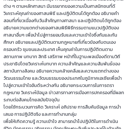
ต่าง ๆ ตามหลักศาสนา มีมรรยาทของความเป็นศาสนิกชนที่ดี
วิเคราะห์คุณค่าของศาสนพิธี และปฏิบัติตนได้ถูกต้อง อธิบายคำ
สอนที่เกี่ยวเนื่องกับวันสำคัญทางศาสนา และปฏิบัติตนได้ถูกต้อง
อธิบายความแตกต่างของศาสนพิธีพิธีกรรมตามแนวปฏิบัติของ
ศาสนาอื่นๆ เพื่อนำไปสู่การยอมรับและความเข้าใจซึ่งกันและกัน
ศึกษา อธิบายและปฏิบัติตนตามกฎหมายที่เกี่ยวข้องกับตนเอง
ครอบครัว ชุมชนและประเทศ เห็นคุณค่าในการปฏิบัติตนตาม
สถานภาพ บทบาท สิทธิ เสรีภาพ หน้าที่ในฐานะพลเมืองดีตามวิถี
ประชาธิปไตยวิเคราะห์บทบาท ความสำคัญและความสัมพันธ์ของ
สถาบันทางสังคม อธิบายความคล้ายคลึงและความแตกต่างของ
วัฒนธรรมไทย และวัฒนธรรมของประเทศในภูมิภาคเอเชียเพื่อนำ
ไปสู่ความเข้าใจอันดีระหว่างกัน อธิบายกระบวนการในการตรา
กฎหมาย วิเคราะห์ข้อมูล ข่าวสารทางการเมืองการปกครองที่มีผลก
ระทบต่อสังคมไทยสมัยปัจจุบัน
โดยใช้กระบวนการคิด วิเคราะห์ อภิปราย การสืบค้นข้อมูล การนำ
เสนอ การปฏิบัติจริง และการทำงานกลุ่ม
เพื่อให้เกิดความรู้ ความเข้าใจ สามารถนำไปปฏิบัติในการดำเนิน
ชีวิต มีคุณธรรม จริยธรรม มีคุณลักษณะอันพึงประสงค์ในด้านรัก