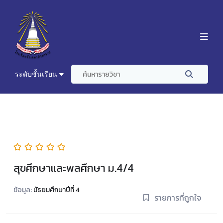
ระดับชั้นเรียน
สุขศึกษาและพลศึกษา ม.4/4
ข้อมูล:
มัธยมศึกษาปีที่ 4
รายการที่ถูกใจ