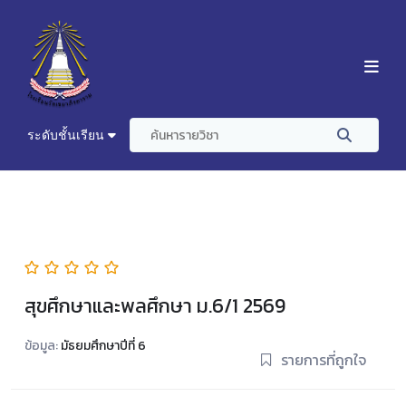
ระดับชั้นเรียน
สุขศึกษาและพลศึกษา ม.6/1 2569
ข้อมูล:
มัธยมศึกษาปีที่ 6
รายการที่ถูกใจ