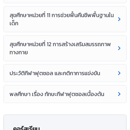
พ 3.1 ม.4-6/3 เล่นกีฬาไทย กีฬาสากลประเภทบุคคล/คู่
กีฬาประเภททีมอย่างน้อย ๑ ชนิด
สุขศึกษาหน่วยที่ 11 การช่วยฟื้นคืนชีพพื้นฐานใน
เด็ก
การนำไปใช้ในชีวิตประจำวัน
– นักเรียนสามารถนำทักษะทางด้านกีฬาไปเสริมสร้างสมรรถภาพ
ทางกายเพื่อให้มีสุขภาพที่ดี
สุขศึกษาหน่วยที่ 12 การสร้างเสริมสมรรถภาพ
ทางกาย
– นักเรียนสามารถกล้าแสดงออก กล้าตัดสินใจ มีความรับผิดชอบ
และสามารถสื่อสารในการทำงานร่วมกันเป็นทีม
ประวัติกีฬาฟุตซอล และกติกาการแข่งขัน
โครงสร้างรายวิชา
มาตรฐาน
พลศึกษา เรื่อง ทักษะกีฬาฟุตซอลเบื้องต้น
การเรียน
เว
หน่วย
ชื่อหน่วย
รู้
/
ตัวชี้
สาระสำคัญ
ที่
การเรียนรู้
วัด
/(
หรือ
(
ช
ผลการ
เรียนรู้
)
คอร์สเรียน