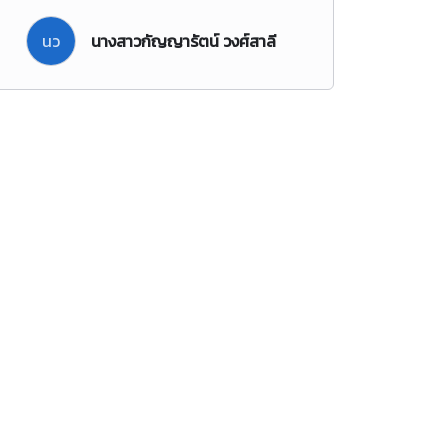
นว
นางสาวกัญญารัตน์ วงศ์สาลี